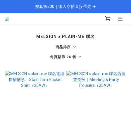
整套折200｜懶人穿搭直接帶走 →
🎁 新會員填資料送 $100 購物金
現貨 1–2 天快速出貨
🎁 新會員填資料送 $100 購物金
MELSIGN x PLAIN-ME 聯名
商品排序
每頁顯示 24 個