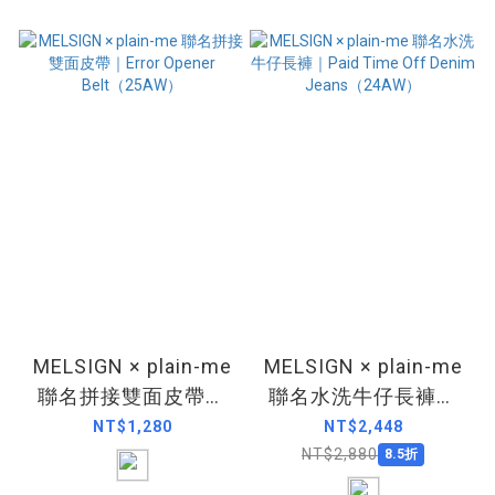
MELSIGN × plain-me
MELSIGN × plain-me
聯名拼接雙面皮帶｜
聯名水洗牛仔長褲｜
Error Opener
Paid Time Off Denim
NT$1,280
NT$2,448
Belt（25AW）
Jeans（24AW）
NT$2,880
8.5折