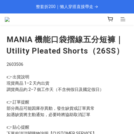
整套折200｜懶人穿搭直接帶走 →
🎁 新會員填資料送 $100 購物金
現貨 1–2 天快速出貨
🎁 新會員填資料送 $100 購物金
MANIA 機能口袋摺線五分短褲｜
Utility Pleated Shorts（26SS）
2603506
👉 出貨說明
現貨商品 1–2 天內出貨
調貨商品約 2–7 個工作天（不含例假日及國定假日）
👉 訂單提醒
部分商品可能因庫存異動，發生缺貨或訂單異常
如遇缺貨將主動通知，必要時將協助取消訂單
👉 貼心提醒
下單前請詳閱購物說明【CUSTOMER SERVICE】