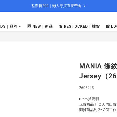
整套折200｜懶人穿搭直接帶走 →
🎁 新會員填資料送 $100 購物金
現貨 1–2 天快速出貨
ANDS｜品牌
🆕 NEW｜新品
🚨 RESTOCKED｜補貨
📸 
🎁 新會員填資料送 $100 購物金
MANIA 條
Jersey（2
2606243
👉 出貨說明
現貨商品 1–2 天內出貨
調貨商品約 2–7 個