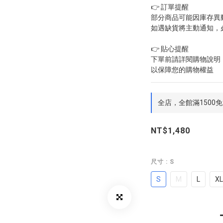
👉 訂單提醒
部分商品可能因庫存異
如遇缺貨將主動通知，
👉 貼心提醒
下單前請詳閱購物說明【CU
以保障您的購物權益
全店，全館滿1500
NT$1,480
尺寸
: S
S
M
L
XL