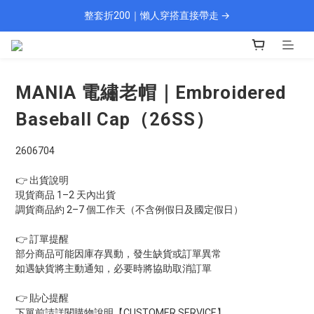
整套折200｜懶人穿搭直接帶走 →
🎁 新會員填資料送 $100 購物金
現貨 1–2 天快速出貨
🎁 新會員填資料送 $100 購物金
MANIA 電繡老帽｜Embroidered
Baseball Cap（26SS）
2606704
👉 出貨說明
現貨商品 1–2 天內出貨
調貨商品約 2–7 個工作天（不含例假日及國定假日）
👉 訂單提醒
部分商品可能因庫存異動，發生缺貨或訂單異常
如遇缺貨將主動通知，必要時將協助取消訂單
👉 貼心提醒
下單前請詳閱購物說明【CUSTOMER SERVICE】