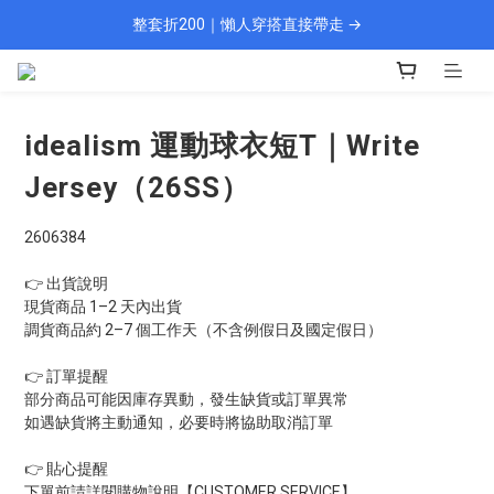
整套折200｜懶人穿搭直接帶走 →
🎁 新會員填資料送 $100 購物金
現貨 1–2 天快速出貨
🎁 新會員填資料送 $100 購物金
idealism 運動球衣短T｜Write
Jersey（26SS）
2606384
👉 出貨說明
現貨商品 1–2 天內出貨
調貨商品約 2–7 個工作天（不含例假日及國定假日）
👉 訂單提醒
部分商品可能因庫存異動，發生缺貨或訂單異常
如遇缺貨將主動通知，必要時將協助取消訂單
👉 貼心提醒
下單前請詳閱購物說明【CUSTOMER SERVICE】