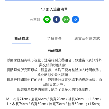
加入追蹤清單
分享到
商品描述
了解更多
送貨及付款方式
商品描述
以圖像拼貼為核心視覺，透過碎裂交疊組合，敘述當代資訊爆炸
與交錯的狀態細節，
拼貼延伸所見而形成主觀意識。水洗工藝為整體加入時間痕跡，
柔化略顯尖銳的議題，
轉爲經時間鎖封存的過往，靜靜映照虛實交織下的複雜面貌。而
回歸日常之中，
服裝成為故事的載體，賦予了更多元的想像空間。
M：衣長71cm / 肩寬66cm / 胸寬70cm / 袖長60cm （±1.5cm）
L：衣長74cm / 肩寬69cm / 胸寬73cm / 袖長62cm （±1.5cm）