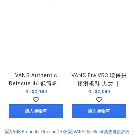
VANS Authentic
VANS Era VR3 環保拼
Reissue 44 低筒帆布
接滑板鞋 男女 ｜
鞋 男女｜
VN0009QB0ZB（黑咖
NT$2,180
NT$2,080
VN000CT7DKK（灰）
啡）
加入購物車
加入購物車